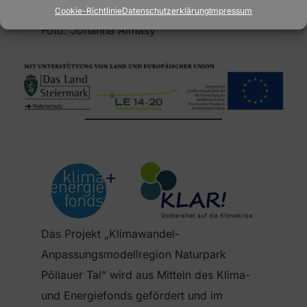
Cookie-Richtlinie
Datenschutzerklärung
Impressum
Foto: Johanna Almásy
Das Projekt „Klimawandel-
Anpassungsmodellregion Naturpark
Pöllauer Tal“ wird aus Mitteln des Klima-
und Energiefonds gefördert und im