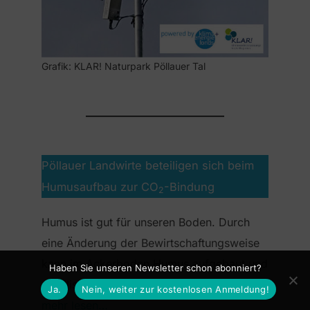
Grafik: KLAR! Naturpark Pöllauer Tal
Pöllauer Landwirte beteiligen sich beim
Humusaufbau zur CO
-Bindung
2
Humus ist gut für unseren Boden. Durch
eine Änderung der Bewirtschaftungsweise
kann im Ackerboden Humus aufgebaut und
Haben Sie unseren Newsletter schon abonniert?
stabilisiert werden.
Ja.
Nein, weiter zur kostenlosen Anmeldung!
mehr lesen…