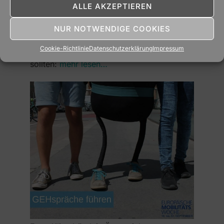
Die Klima- und Energie-Modellregion
ALLE AKZEPTIEREN
Naturpark Pöllauer Tal macht mit bei der
NUR NOTWENDIGE COOKIES
größten Kampagne für saubere Mobilität. 5
Fakten, warum Sie öfter einfach losgehen
Cookie-Richtlinie
Datenschutzerklärung
Impressum
sollten:
mehr lesen…